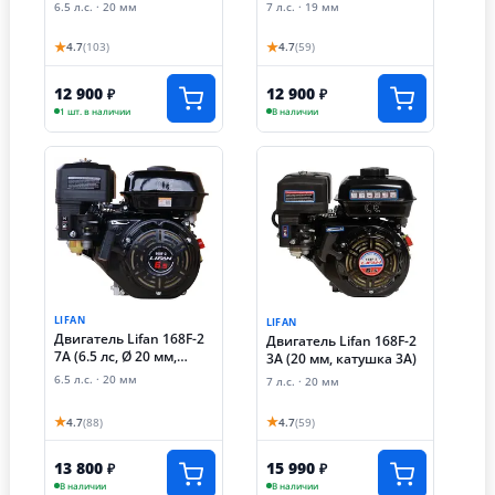
6.5 л.с. · 20 мм
7 л.с. · 19 мм
★
★
4.7
(103)
4.7
(59)
12 900
12 900
₽
₽
1 шт. в наличии
В наличии
LIFAN
LIFAN
Двигатель Lifan 168F-2
Двигатель Lifan 168F-2
7А (6.5 лс, Ø 20 мм,
3А (20 мм, катушка 3А)
катушка освещения
6.5 л.с. · 20 мм
7 л.с. · 20 мм
7А)
★
★
4.7
(88)
4.7
(59)
13 800
15 990
₽
₽
В наличии
В наличии