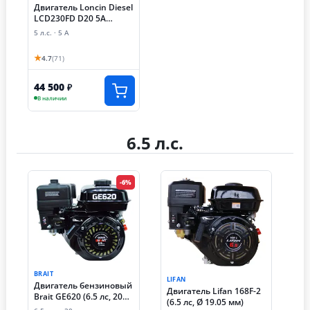
Двигатель Loncin Diesel
LCD230FD D20 5А
(LCD170FD, катушка 5А)
5 л.с. · 5 А
★
4.7
(71)
44 500
₽
В наличии
6.5 л.с.
-6%
BRAIT
LIFAN
Двигатель бензиновый
Двигатель Lifan 168F-2
Brait GE620 (6.5 лс, 20
(6.5 лс, Ø 19.05 мм)
мм)