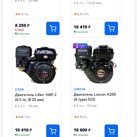
6.5 л.с. · 20 мм
6.5 л.с. · 19.05 мм
★
★
4.7
(15)
4.7
(104)
8 250
₽
10 410
₽
8 780 ₽
В наличии
В наличии
LONCIN
LIFAN
Двигатель Loncin H200
Двигатель Lifan 168F-2
(A type) D20
(6.5 лс, Ø 20 мм)
6.5 л.с. · 50 мм
6.5 л.с. · 20 мм
★
★
4.8
(122)
4.7
(65)
10 410
10 600
₽
₽
В наличии
В наличии