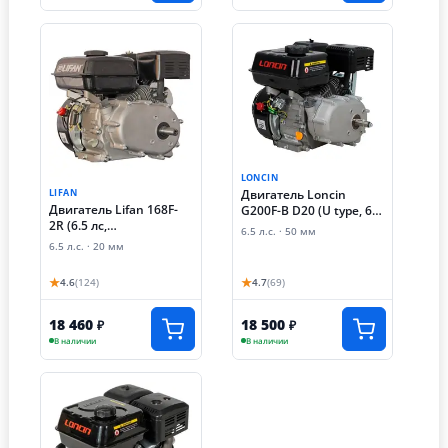
LONCIN
Двигатель Loncin
LIFAN
Двигатель Lifan 168F-
G200F-B D20 (U type, 6.5
2R (6.5 лс,
лс, автоматическое
6.5 л.с. · 50 мм
автоматическое
сцепление)
6.5 л.с. · 20 мм
сцепление)
★
★
4.6
(124)
4.7
(69)
18 460
18 500
₽
₽
В наличии
В наличии