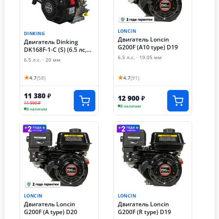
LONCIN
DINKING
Двигатель Loncin
Двигатель Dinking
G200F (A10 type) D19
DK168F-1-C (S) (6.5 лс,
20 мм)
6.5 л.с. · 19.05 мм
6.5 л.с. · 20 мм
★
★
4.7
(58)
4.7
(91)
11 380
₽
12 900
₽
11 990 ₽
В наличии
В наличии
LONCIN
LONCIN
Двигатель Loncin
Двигатель Loncin
G200F (A type) D20
G200F (R type) D19