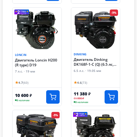
-5%
DINKING
LONCIN
Двигатель Dinking
Двигатель Loncin H200
DK168F-1-C (Q) (6.5 лс,
(R type) D19
19.05 мм)
6.5 л.с. · 19.05 мм
7 л.с. · 19 мм
★
★
4.7
(60)
4.6
(73)
11 380
₽
10 600
₽
11 990 ₽
В наличии
В наличии
-5%