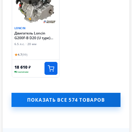
LONCIN
Двигатель Loncin
G200F-B D20 (U type)
(6.5 лс, автоматическое
6.5 л.с. · 20 мм
сцепление)
★
4.7
(99)
18 610
₽
В наличии
ПОКАЗАТЬ ВСЕ 574 ТОВАРОВ