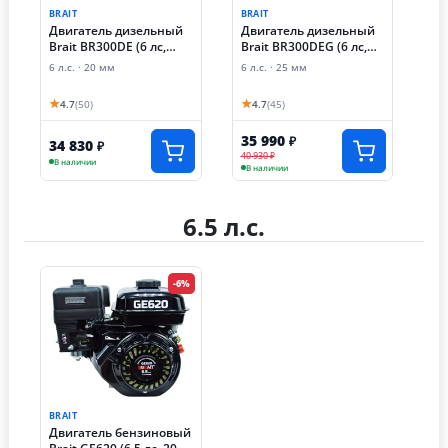
BRAIT
BRAIT
Двигатель дизельный
Двигатель дизельный
Brait BR300DEG (6 лс,
Brait BR300DE (6 лс,
электростартер, шлицы
электростартер, 20 мм)
6 л.с. · 25 мм
6 л.с. · 20 мм
25 мм)
★
★
4.7
(50)
4.7
(45)
35 990
₽
34 830
₽
40 930 ₽
В наличии
В наличии
6.5 л.с.
-6%
BRAIT
Двигатель бензиновый