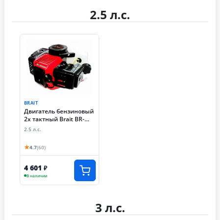
2.5 л.с.
BRAIT
Двигатель бензиновый
2х тактный Brait BR-
521 (1.5 кВт)
2.5 л.с.
★
4.7
(60)
4 601
₽
В наличии
3 л.с.