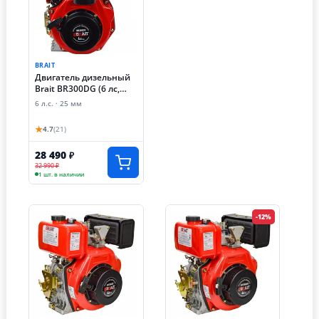
BRAIT
Двигатель дизельный
Brait BR300DG (6 лс,
шлицы 25 мм)
6 л.с. · 25 мм
★
4.7
(21)
28 490
₽
32 990 ₽
1 шт. в наличии
-12%