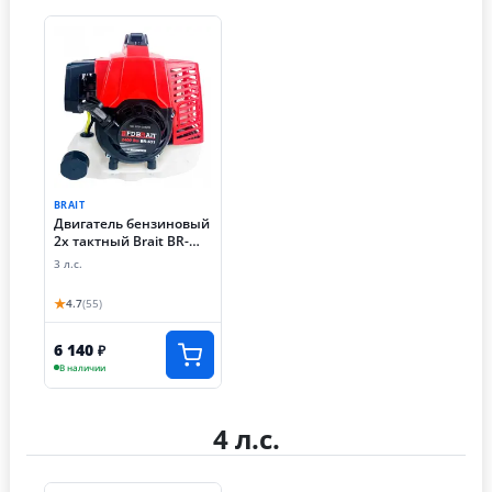
BRAIT
Двигатель бензиновый
2х тактный Brait BR-
631 (2, 4 кВт)
3 л.с.
★
4.7
(55)
6 140
₽
В наличии
4 л.с.