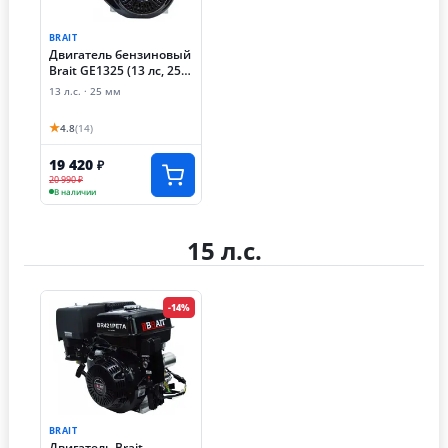
BRAIT
Двигатель бензиновый
Brait GE1325 (13 лс, 25
мм)
13 л.с. · 25 мм
★
4.8
(14)
19 420
₽
20 990 ₽
В наличии
15 л.с.
-14%
BRAIT
Двигатель Brait