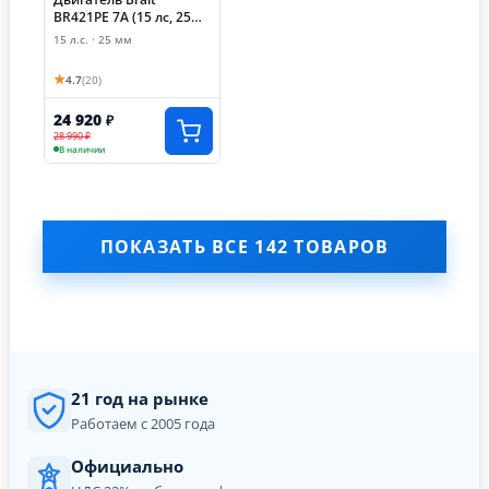
BR421PE 7А (15 лс, 25
мм, электростартер,
15 л.с. · 25 мм
катушка освещения
7А)
★
4.7
(20)
24 920
₽
28 990 ₽
В наличии
ПОКАЗАТЬ ВСЕ 142 ТОВАРОВ
21 год на рынке
Работаем с 2005 года
Официально