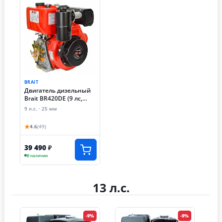
BRAIT
Двигатель дизельный
Brait BR420DE (9 лс,
электростартер, 25 мм)
9 л.с. · 25 мм
★
4.6
(49)
39 490
₽
В наличии
13 л.с.
-9%
-9%