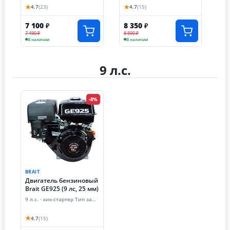
★
★
4.7
(23)
4.7
(15)
7 100
8 350
₽
₽
7 490 ₽
8 890 ₽
В наличии
В наличии
9 л.с.
-8%
BRAIT
Двигатель бензиновый
Brait GE925 (9 лс, 25 мм)
9 л.с. · кик-стартер Тип запуска
★
4.7
(15)