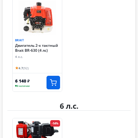
BRAIT
Двигатель 2-х тактный
Brait ВR-630 (4 лс)
4 л.с.
★
4.7
(92)
6 140
₽
В наличии
6 л.с.
-14%