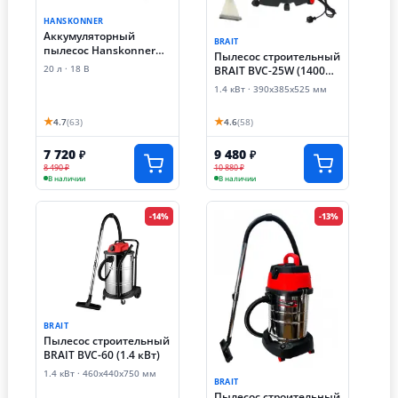
HANSKONNER
Аккумуляторный
BRAIT
пылесос Hanskonner
Пылесос строительный
HBVC1820
20 л · 18 В
BRAIT BVC-25W (1400
1BatterySystem
Вт)
1.4 кВт · 390х385х525 мм
★
★
4.7
(63)
4.6
(58)
7 720
9 480
₽
₽
8 490 ₽
10 880 ₽
В наличии
В наличии
-14%
-13%
BRAIT
Пылесос строительный
BRAIT BVC-60 (1.4 кВт)
1.4 кВт · 460х440х750 мм
BRAIT
Пылесос строительный