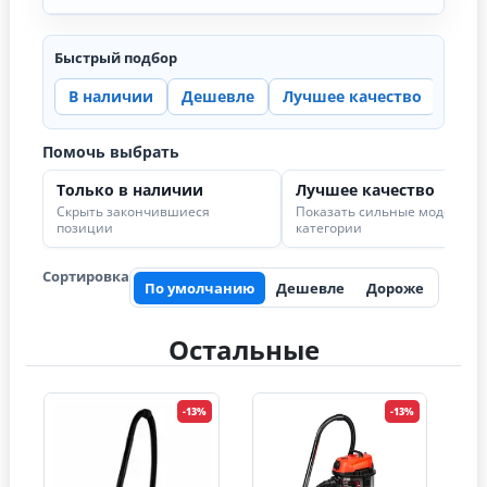
Быстрый подбор
В наличии
Дешевле
Лучшее качество
Цена
Помочь выбрать
Только в наличии
Лучшее качество
Скрыть закончившиеся
Показать сильные модели в
позиции
категории
Сортировка
По умолчанию
Дешевле
Дороже
Остальные
-13%
-13%