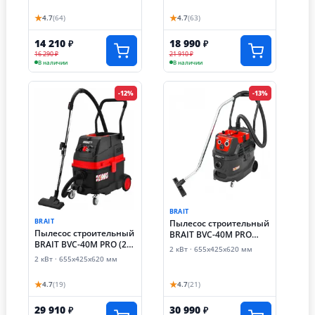
★
★
4.7
(64)
4.7
(63)
14 210
18 990
₽
₽
16 290 ₽
21 910 ₽
В наличии
В наличии
-12%
-13%
BRAIT
BRAIT
Пылесос строительный
Пылесос строительный
BRAIT BVC-40M PRO
BRAIT BVC-40M PRO (2
(2000Вт)
2 кВт · 655х425х620 мм
кВт)
2 кВт · 655х425х620 мм
★
★
4.7
(19)
4.7
(21)
29 910
30 990
₽
₽