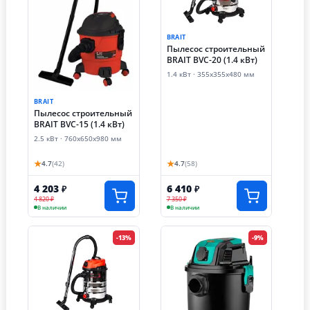
BRAIT
Пылесос строительный
BRAIT BVC-20 (1.4 кВт)
1.4 кВт · 355х355х480 мм
BRAIT
Пылесос строительный
BRAIT BVC-15 (1.4 кВт)
2.5 кВт · 760х650х980 мм
★
★
4.7
(42)
4.7
(58)
4 203
6 410
₽
₽
4 820 ₽
7 350 ₽
В наличии
В наличии
-13%
-9%