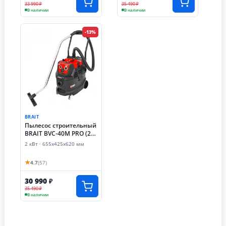
33 990 ₽
35 490 ₽
В наличии
В наличии
-13%
BRAIT
Пылесос строительный
BRAIT BVC-40M PRO (2
кВт)
2 кВт · 655х425х620 мм
★
4.7
(57)
30 990
₽
35 490 ₽
В наличии