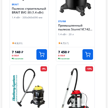
BRAIT
Пылесос строительный
BRAIT BVC-30 (1.4 кВт)
1.4 кВт · 335х360х590 мм
STURM
Промышленный
пылесос Sturm! VC1420
(1.4 кВт)
1.4 кВт · 20 л
★
★
4.5
(89)
4.7
(67)
7 140
7 450
₽
₽
8 190 ₽
8 190 ₽
В наличии
В наличии
-9%
-13%