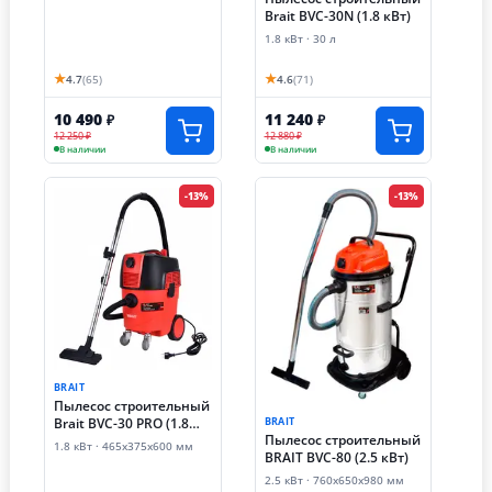
Brait BVC-30N (1.8 кВт)
1.8 кВт · 30 л
★
★
4.7
(65)
4.6
(71)
10 490
11 240
₽
₽
12 250 ₽
12 880 ₽
В наличии
В наличии
-13%
-13%
BRAIT
Пылесос строительный
BRAIT
Brait BVC-30 PRO (1.8
Пылесос строительный
кВт)
1.8 кВт · 465х375х600 мм
BRAIT BVC-80 (2.5 кВт)
2.5 кВт · 760х650х980 мм