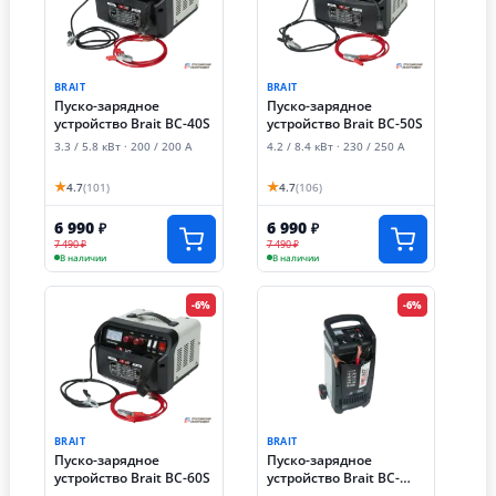
BRAIT
BRAIT
Пуско-зарядное
Пуско-зарядное
устройство Brait BC-40S
устройство Brait BC-50S
3.3 / 5.8 кВт · 200 / 200 А
4.2 / 8.4 кВт · 230 / 250 А
★
★
4.7
(101)
4.7
(106)
6 990
6 990
₽
₽
7 490 ₽
7 490 ₽
В наличии
В наличии
-6%
-6%
BRAIT
BRAIT
Пуско-зарядное
Пуско-зарядное
устройство Brait BC-60S
устройство Brait BC-
330SM