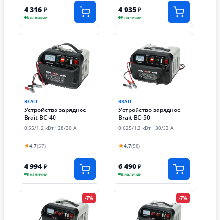
4 316
4 935
₽
₽
В наличии
В наличии
BRAIT
BRAIT
Устройство зарядное
Устройство зарядное
Brait BC-40
Brait BC-50
0.55/1.2 кВт · 28/30 А
0.625/1.3 кВт · 30/33 А
★
★
4.7
(57)
4.7
(58)
4 994
6 490
₽
₽
В наличии
В наличии
-7%
-7%