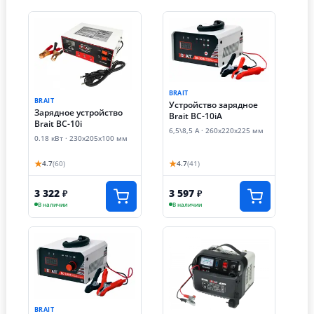
BRAIT
BRAIT
Устройство зарядное
Зарядное устройство
Brait BC-10iА
Brait BC-10i
6,5\8,5 А · 260х220х225 мм
0.18 кВт · 230х205х100 мм
★
★
4.7
(60)
4.7
(41)
3 322
3 597
₽
₽
В наличии
В наличии
BRAIT