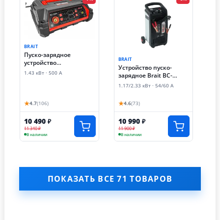
BRAIT
Пуско-зарядное
BRAIT
устройство
Устройство пуско-
инверторное Brait BC-
1.43 кВт · 500 А
зарядное Brait BC-
60IS
430SM
1.17/2.33 кВт · 54/60 А
★
★
4.7
(106)
4.6
(73)
10 490
10 990
₽
₽
11 340 ₽
11 900 ₽
В наличии
В наличии
ПОКАЗАТЬ ВСЕ 71 ТОВАРОВ