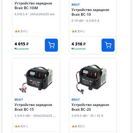
Устройство зарядное
BRAIT
Brait BC-10iM
Устройство зарядное
Brait BC-10
6,5\8,5 А · 260х220х225 мм
0.18 кВт · 6,5\8,5 А
★
★
4.7
(41)
4.7
(41)
4 015
4 316
₽
₽
В наличии
В наличии
BRAIT
BRAIT
Устройство зарядное
Устройство зарядное
Brait BC-15
Brait BC-20
2.5/4.5 кВт · 260х220х225 мм
2.5/4.5 кВт · 35 / 32 А
★
★
4.7
(41)
4.7
(57)