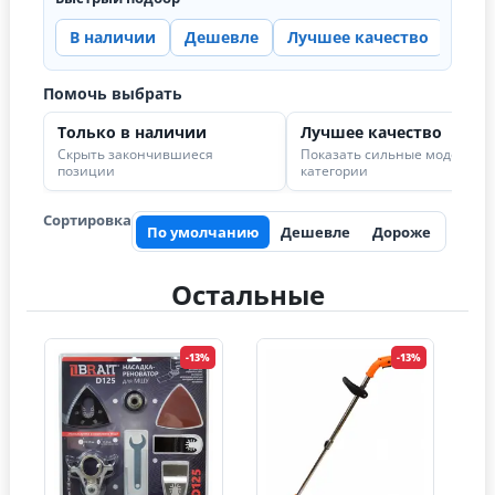
В наличии
Дешевле
Лучшее качество
Цена
Помочь выбрать
Только в наличии
Лучшее качество
Скрыть закончившиеся
Показать сильные модели в
позиции
категории
Сортировка
По умолчанию
Дешевле
Дороже
Остальные
-13%
-13%