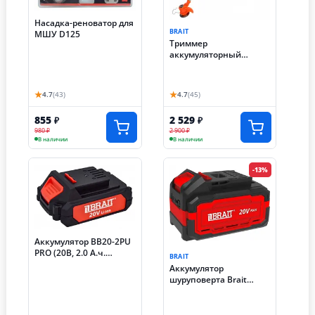
Насадка-реноватор для
BRAIT
МШУ D125
Триммер
аккумуляторный
DAMAN DCBC12-1.5
(460Вт)
★
★
4.7
(43)
4.7
(45)
855
2 529
₽
₽
980 ₽
2 900 ₽
В наличии
В наличии
-13%
Аккумулятор BB20-2PU
PRO (20В, 2.0 А.ч.
BRAIT
Единая платформа PU
Аккумулятор
и PUBL)
шуруповерта Brait
BCD20SU-4.0 (4Ач на
единой платформе)