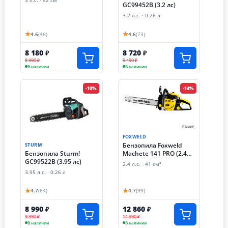
3 л.с. · 52 см³
GC99452B (3.2 лс)
3.2 л.с. · 0.26 л
★
★
4.6
(46)
4.6
(73)
8 180
8 720
₽
₽
8 990 ₽
9 490 ₽
В наличии
В наличии
-10%
-14%
FOXWELD
Бензопила Foxweld
STURM
Бензопила Sturm!
Machete 141 PRO (2.4
GC99522B (3.95 лс)
лс)
2.4 л.с. · 41 см³
3.95 л.с. · 0.26 л
★
★
4.7
(64)
4.7
(99)
8 990
12 860
₽
₽
9 990 ₽
14 990 ₽
В наличии
В наличии