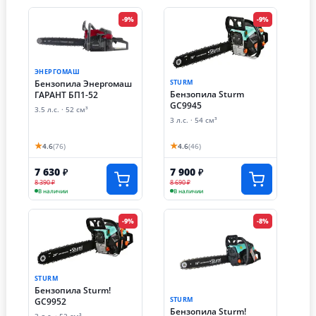
-9%
-9%
ЭНЕРГОМАШ
Бензопила Энергомаш
STURM
Бензопила Sturm
ГАРАНТ БП1-52
GC9945
3.5 л.с. · 52 см³
3 л.с. · 54 см³
★
★
4.6
(76)
4.6
(46)
7 630
7 900
₽
₽
8 390 ₽
8 690 ₽
В наличии
В наличии
-9%
-8%
STURM
Бензопила Sturm!
STURM
GC9952
Бензопила Sturm!