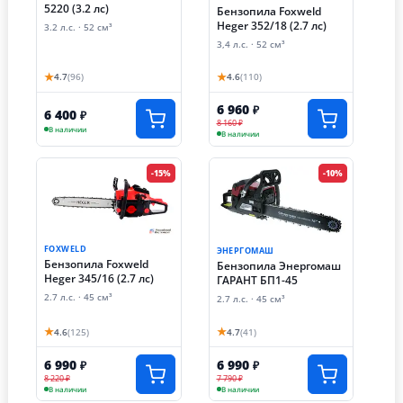
5220 (3.2 лс)
Бензопила Foxweld
Heger 352/18 (2.7 лс)
3.2 л.с. · 52 см³
3,4 л.с. · 52 см³
★
★
4.7
(96)
4.6
(110)
6 960
₽
6 400
₽
8 160 ₽
В наличии
В наличии
-15%
-10%
FOXWELD
ЭНЕРГОМАШ
Бензопила Foxweld
Бензопила Энергомаш
Heger 345/16 (2.7 лс)
ГАРАНТ БП1-45
2.7 л.с. · 45 см³
2.7 л.с. · 45 см³
★
★
4.6
(125)
4.7
(41)
6 990
6 990
₽
₽
8 220 ₽
7 790 ₽
В наличии
В наличии