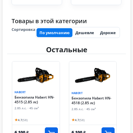
Товары в этой категории
Сортировка
По умолчанию
Дешевле
Дороже
Остальные
HABERT
HABERT
Бензопила Habert HN-
Бензопила Habert HN-
4515 (2.85 лс)
4518 (2.85 лс)
2.85 л.с. · 45 см³
2.85 л.с. · 45 см³
★
★
4.7
(58)
4.7
(58)
6 100
6 100
₽
₽