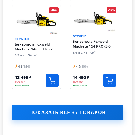
-16%
-15%
FOXWELD
FOXWELD
Бензопила Foxweld
Бензопила Foxweld
Machete 154 PRO (3.6
Machete 146 PRO (3.2
лс)
3.6 л.с. · 54 см³
лс)
3.2 л.с. · 54 см³
★
★
4.6
(154)
4.7
(100)
13 490
14 490
₽
₽
15 990 ₽
16 990 ₽
В наличии
В наличии
ПОКАЗАТЬ ВСЕ 37 ТОВАРОВ