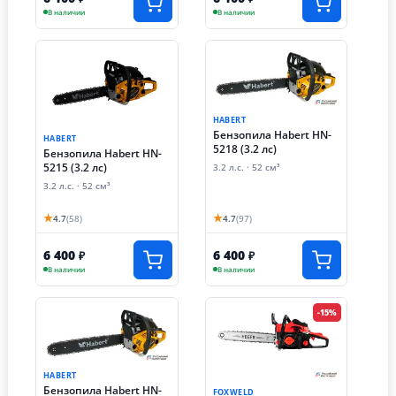
В наличии
В наличии
HABERT
Бензопила Habert HN-
HABERT
5218 (3.2 лс)
Бензопила Habert HN-
5215 (3.2 лс)
3.2 л.с. · 52 см³
3.2 л.с. · 52 см³
★
★
4.7
(58)
4.7
(97)
6 400
6 400
₽
₽
В наличии
В наличии
-15%
HABERT
Бензопила Habert HN-
FOXWELD