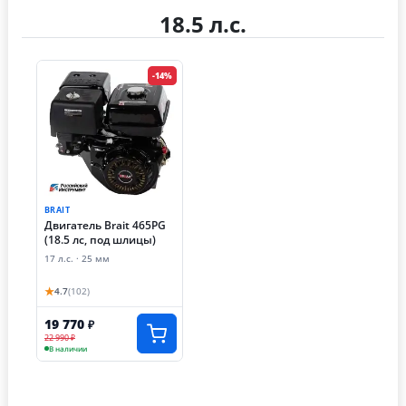
18.5 л.с.
-14%
BRAIT
Двигатель Brait 465PG
(18.5 лс, под шлицы)
17 л.с. · 25 мм
★
4.7
(102)
19 770
₽
22 990 ₽
В наличии