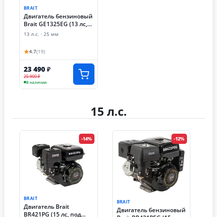
BRAIT
Двигатель бензиновый
Brait GE1325EG (13 лс,
электростартер, вал
13 л.с. · 25 мм
шлицевой)
★
4.7
(19)
23 490
₽
25 900 ₽
В наличии
15 л.с.
-14%
-12%
BRAIT
BRAIT
Двигатель Brait
Двигатель бензиновый
BR421PG (15 лс, под