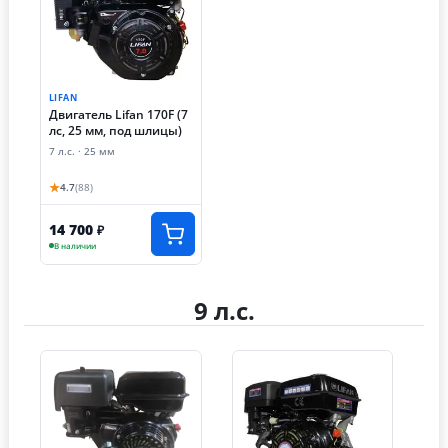
LIFAN
Двигатель Lifan 170F (7
лс, 25 мм, под шлицы)
7 л.с. · 25 мм
★
4.7
(88)
14 700
₽
В наличии
9 л.с.