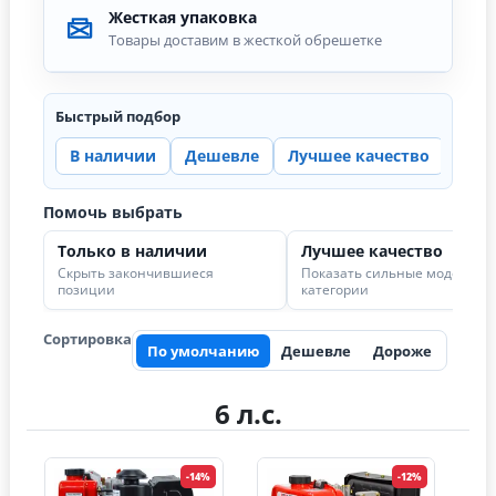
Жесткая упаковка
Товары доставим в жесткой обрешетке
Быстрый подбор
В наличии
Дешевле
Лучшее качество
Цена
Помочь выбрать
Только в наличии
Лучшее качество
Скрыть закончившиеся
Показать сильные модели в
позиции
категории
Сортировка
По умолчанию
Дешевле
Дороже
6 л.с.
-14%
-12%