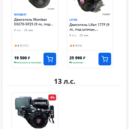
WOMBAT
Двигатель Wombat
LIFAN
EX270-SP25 (9 лс, под
Двигатель Lifan 177F (9
шлицы, 80х80)
лс, под шлицы,
9 л.с. · 25 мм
разболтовка под
9 л.с. · 25 мм
редуктор 90х90)
★
★
4.7
(107)
4.7
(99)
19 500
25 990
₽
₽
Несколько в наличии
В наличии
13 л.с.
-9%