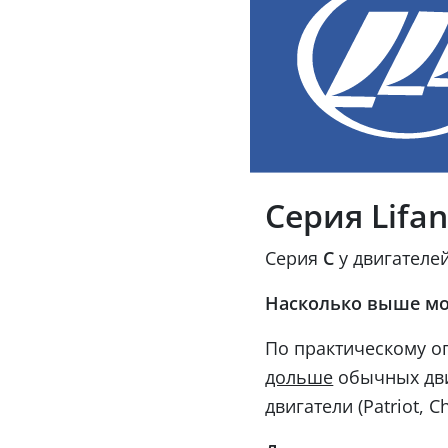
Серия Lifa
Серия
С
у двигателей
Насколько выше мо
По практическому оп
обычных дви
дольше
двигатели (Patriot, C