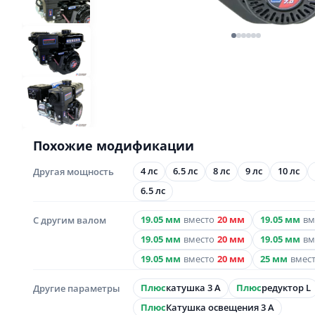
Похожие модификации
Другая мощность
4 лс
6.5 лс
8 лс
9 лс
10 лс
6.5 лс
С другим валом
19.05 мм
вместо
20 мм
19.05 мм
вм
19.05 мм
вместо
20 мм
19.05 мм
вм
19.05 мм
вместо
20 мм
25 мм
вмес
Другие параметры
Плюс
катушка 3 А
Плюс
редуктор L
Плюс
Катушка освещения 3 А