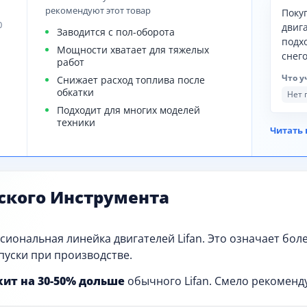
рекомендуют этот товар
Поку
0
двиг
Заводится с пол-оборота
подх
Мощности хватает для тяжелых
снег
работ
Что у
Снижает расход топлива после
обкатки
Нет 
Подходит для многих моделей
техники
Читать 
ского Инструмента
ессиональная линейка двигателей Lifan. Это означает бо
уски при производстве.
жит на 30-50% дольше
обычного Lifan. Смело рекоменду