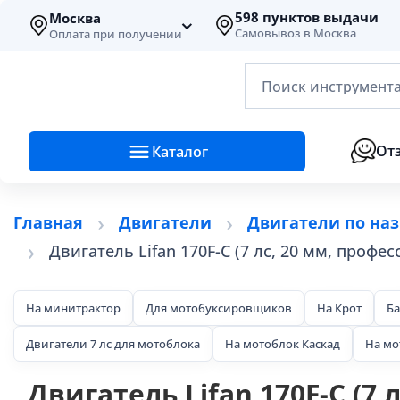
598 пунктов выдачи
Москва
Самовывоз в Москва
Оплата при получении
Поиск инструмента
От
Каталог
Главная
Двигатели
Двигатели по на
Двигатель Lifan 170F-C (7 лс, 20 мм, проф
На минитрактор
Для мотобуксировщиков
На Крот
Ба
Двигатели 7 лс для мотоблока
На мотоблок Каскад
На мо
Двигатель Lifan 170F-C (7 л