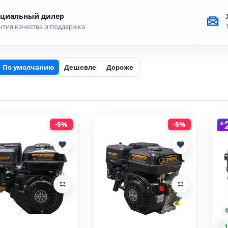
циальный дилер
нтия качества и поддержка
По умолчанию
Дешевле
Дороже
-5%
-5%
1