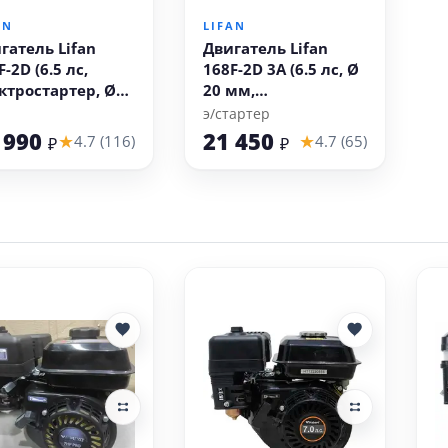
AN
LIFAN
гатель Lifan
Двигатель Lifan
-2D (6.5 лс,
168F-2D 3А (6.5 лс, Ø
ктростартер, Ø
20 мм,
мм)
электростартер,
э/стартер
катушка освещения
 990
21 450
★
★
4.7 (116)
4.7 (65)
₽
₽
3А)