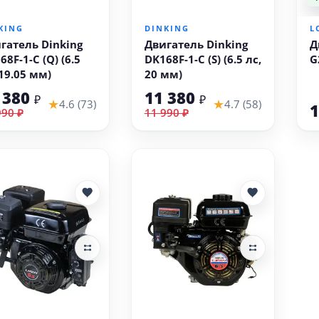
В корзину
В корзину
KING
DINKING
L
гатель Dinking
Двигатель Dinking
Д
68F-1-C (Q) (6.5
DK168F-1-C (S) (6.5 лс,
G
 19.05 мм)
20 мм)
 380
11 380
₽
₽
★
★
4.6 (73)
4.7 (58)
1
990 ₽
11 990 ₽
В корзину
В корзину