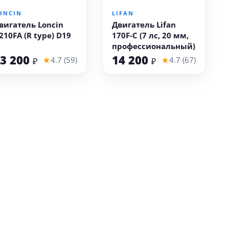
ONCIN
LIFAN
вигатель Loncin
Двигатель Lifan
210FA (R type) D19
170F-C (7 лс, 20 мм,
профессиональный)
3 200
14 200
★
★
4.7 (59)
4.7 (67)
₽
₽