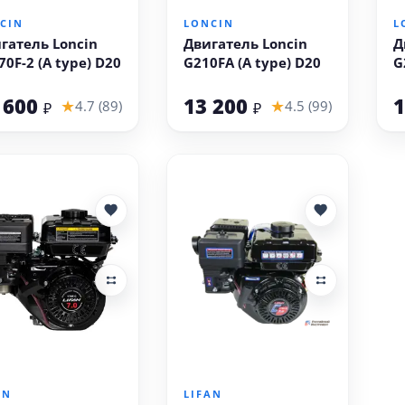
CIN
LONCIN
L
гатель Loncin
Двигатель Loncin
Д
70F-2 (A type) D20
G210FA (A type) D20
G
 600
13 200
1
★
★
4.7 (89)
4.5 (99)
₽
₽
В корзину
В корзину
AN
LIFAN