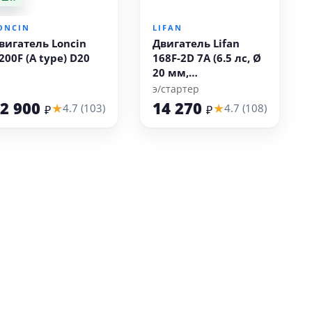
В корзину
В корзину
ONCIN
LIFAN
вигатель Loncin
Двигатель Lifan
200F (A type) D20
168F-2D 7А (6.5 лс, Ø
20 мм,
электростартер,
э/стартер
катушка освещения
2 900
14 270
★
★
4.7 (103)
4.7 (108)
₽
₽
7А)