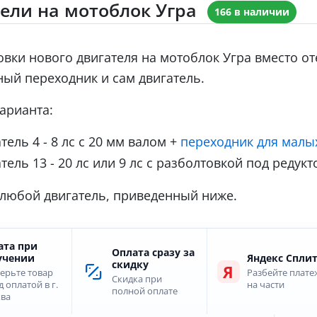
ели на мотоблок Угра
166 в наличии
овки нового двигателя на мотоблок Угра вместо от
ый переходник и сам двигатель.
варианта:
тель 4 - 8 лс с 20 мм валом +
переходник для малы
тель 13 - 20 лс или 9 лс с разболтовкой под редукт
любой двигатель, приведенный ниже.
ата при
Оплата сразу за
учении
Яндекс Спли
скидку
Я
ерьте товар
Разбейте плате
Скидка при
 оплатой в г.
на части
полной оплате
ва