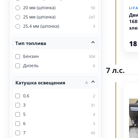
20 мм (шпонка)
50
LIF
Дви
25 мм (шпонка)
247
168F
25.4 мм (шпонка)
3
эле
20 
18
Тип топлива
Бензин
304
Дизель
6
7 л.с.
Катушка освещения
А
0,6
2
3
31
5
4
6
5
7
45