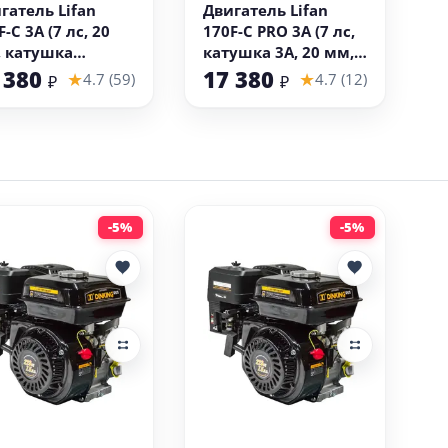
гатель Lifan
Двигатель Lifan
-C 3А (7 лс, 20
170F-C PRO 3А (7 лс,
 катушка
катушка 3А, 20 мм,
ещения 3А,
профессиональный)
 380
17 380
★
★
4.7 (59)
4.7 (12)
₽
₽
фессиональный)
-5%
-5%
В корзину
В корзину