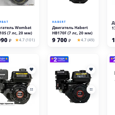
В корзину
В корзину
MBAT
HABERT
Д
гатель Wombat
Двигатель Habert
1
10S (7 лс, 20 мм)
HB170F (7 лс, 20 мм)
990
9 700
1
★
★
4.7 (101)
4.7 (49)
₽
₽
В корзину
В корзину