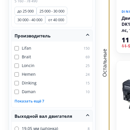
5 160 - 78 490
до 25 000
25 000 - 30 000
DIN
Дви
30 000 - 40 000
от 40 000
DK1
лс,
Производитель
11
11 
Lifan
150
Остальные
Brait
69
Loncin
25
Hemen
24
Dinking
15
Daman
10
Показать ещё 7
Выходной вал двигателя
19.05 мм (шпонка)
8