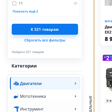
11
35
Показать ещё 2
WO
Дви
К
321
товарам
EX2
8 
Сбросить все фильтры
Найдено
321
товаров
Категории
Двигатели
Мототехника
Остальные
Инструмент