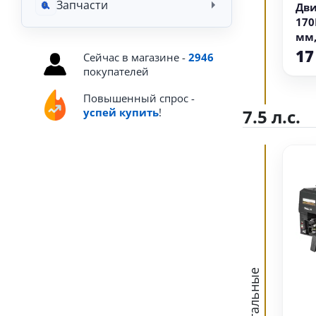
Запчасти
Дви
170F
мм,
осв
17
Сейчас в магазине -
2946
про
покупателей
Повышенный спрос -
успей купить
!
7.5 л.с.
Остальные