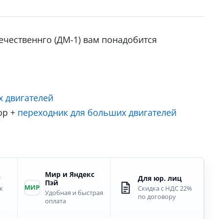
ечественнго (ДМ-1) вам понадобится
х двигателей
ор +
переходник для больших двигателей
Мир и Яндекс
т
Для юр. лиц
Пэй
МИР
ж
Скидка с НДС 22%
Удобная и быстрая
по договору
оплата