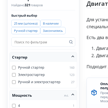
Двигат
321
Найдено
товаров
Быстрый выбор
Для устан
25 мм (шпонка)
В наличии
специальн
Ручной стартер
Закончились
Есть два 
Поиск
по
Двига
фильтрам
Двига
Стартер
Подходит 
Ручной стартер
160
Электростартер
123
Ручной и электростартер
27
Опл
пол
Пров
Мощность
л.с.
перед
Моск
4
1