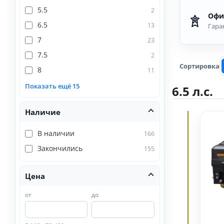
5.5
2
Офи
6.5
13
Гара
7
23
7.5
2
Сортировка
8
11
Показать ещё 15
6.5 л.с.
Наличие
В наличии
166
Закончились
155
Цена
от
до