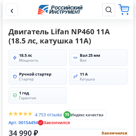
‹
Двигатель Lifan NP460 11А
(18.5 лс, катушка 11А)
18.5 лс
Вал 25 мм
Мощность
Вал
Ручной стартер
11 А
Стартер
Катушка
1 год
Гарантия
4.7
53 отзыва
Индекс качества
75
Арт. 00154494
Закончился
34 990 ₽
Закончился