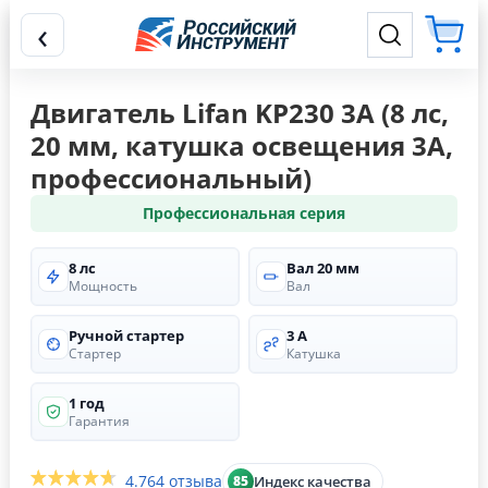
‹
Двигатель Lifan KP230 3А (8 лс,
20 мм, катушка освещения 3А,
профессиональный)
Профессиональная серия
8 лс
Вал 20 мм
Мощность
Вал
Ручной стартер
3 А
Стартер
Катушка
1 год
Гарантия
4.7
64 отзыва
Индекс качества
85