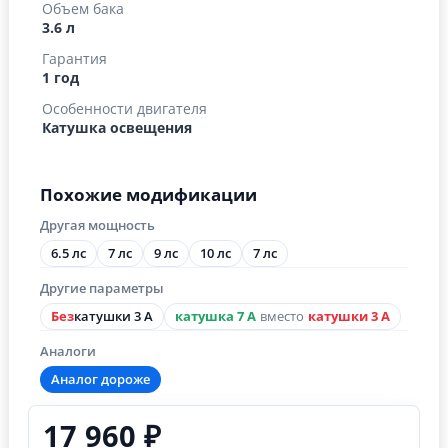
Объем бака
3.6 л
Гарантия
1 год
Особенности двигателя
Катушка освещения
Похожие модификации
Другая мощность
6.5 лс
7 лс
9 лс
10 лс
7 лс
Другие параметры
Без
катушки 3 А
катушка 7 А
вместо
катушки 3 А
Аналоги
Аналог дороже
17 960 ₽