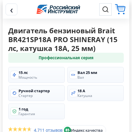
‹
Двигатель бензиновый Brait
BR421SP18A PRO SHINERAY (15
лс, катушка 18А, 25 мм)
Профессиональная серия
15 лс
Вал 25 мм
Мощность
Вал
Ручной стартер
18 А
Стартер
Катушка
1 год
Гарантия
4.7
11 отзывов
Индекс качества
85