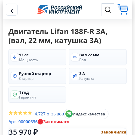
‹
Двигатель Lifan 188F-R 3А,
(вал, 22 мм, катушка 3А)
13 лс
Вал 22 мм
Мощность
Вал
Ручной стартер
3 А
Стартер
Катушка
1 год
Гарантия
4.7
27 отзывов
Индекс качества
75
Арт. 00000636
Закончился
35 970 ₽
Закончился