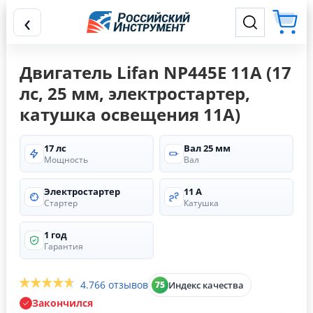
‹
Двигатель Lifan NP445E 11А (17
лс, 25 мм, электростартер,
катушка освещения 11А)
17 лс
Вал 25 мм
Мощность
Вал
Электростартер
11 А
Стартер
Катушка
1 год
Гарантия
4.7
66 отзывов
Индекс качества
75
Закончился