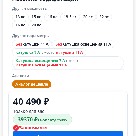
Другая мощность
13 лс
15 лс
16 лс
18.5 лс
20 лс
22 лс
16 лс
20 лс
Другие параметры
Без
катушки 11 А
Без
Катушка освещения 11 А
катушка 7 А
вместо
катушки 11 А
Катушка освещения 7 А
вместо
Катушка освещения 11 А
Аналоги
Аналог дешевле
40 490 ₽
Только для вас:
39370 ₽
за оплату сразу
Закончился