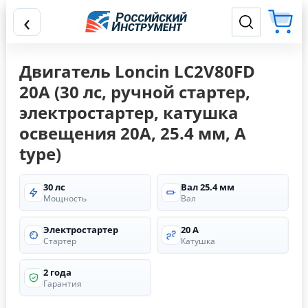
‹
Двигатель Loncin LC2V80FD
20А (30 лс, ручной стартер,
электростартер, катушка
освещения 20А, 25.4 мм, A
type)
30 лс
Вал 25.4 мм
Мощность
Вал
Электростартер
20 А
Стартер
Катушка
2 года
Гарантия