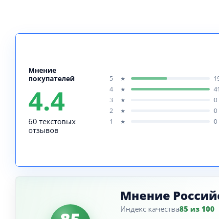
Мнение
покупателей
5
1
★
4.4
4
4
★
3
0
★
2
0
★
60 текстовых
1
0
★
отзывов
Мнение Россий
Индекс качества
85 из 100