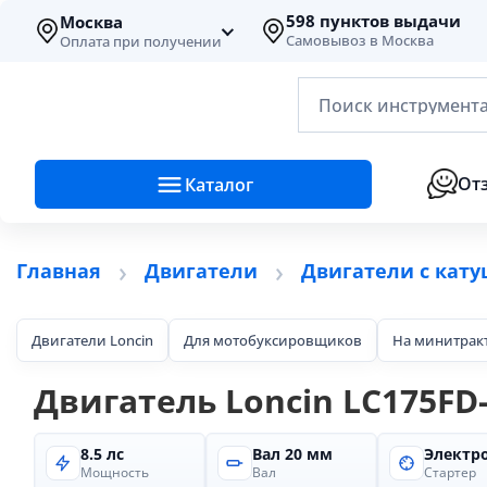
598 пунктов выдачи
Москва
Самовывоз в Москва
Оплата при получении
Поиск инструмента
От
Каталог
Главная
Двигатели
Двигатели с кат
Двигатели Loncin
Для мотобуксировщиков
На минитрак
Двигатель Loncin LC175FD-2
8.5 лс
Вал 20 мм
Электр
Мощность
Вал
Стартер