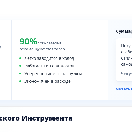
Суммар
90%
покупателей
Покуп
9
рекомендуют этот товар
стаб
1
отли
Легко заводится в холод
само
Работает тише аналогов
Уверенно тянет с нагрузкой
Что у
Экономичен в расходе
Читать 
ского Инструмента