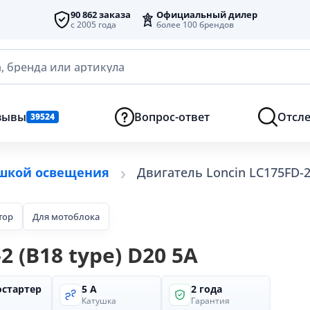
90 862 заказа
Официальный дилер
с 2005 года
более 100 брендов
, бренда или артикула
зывы
Вопрос-ответ
Отсле
39524
ушкой освещения
Двигатель Loncin LC175FD-2 
тор
Для мотоблока
 (B18 type) D20 5А
остартер
5 А
2 года
Катушка
Гарантия