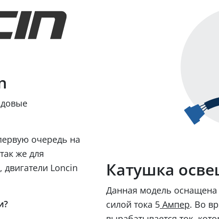
n
ндовые
первую очередь на
так же для
Катушка осве
 двигатели Loncin
Данная модель оснащена 
и?
силой тока 5
. Во в
Ампер
, кот
вырабатывается ток