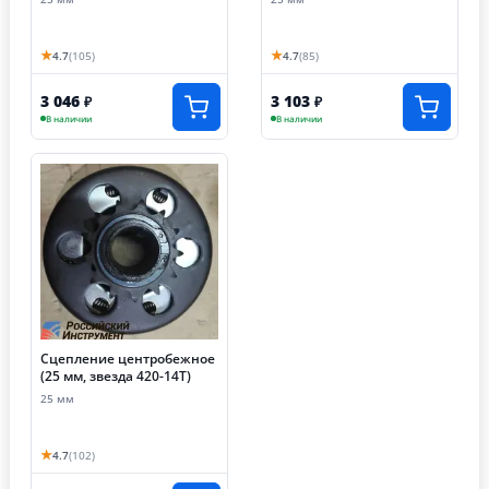
★
★
4.7
(105)
4.7
(85)
3 046
3 103
₽
₽
В наличии
В наличии
Сцепление центробежное
(25 мм, звезда 420-14T)
25 мм
★
4.7
(102)