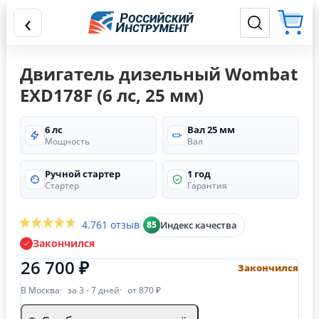
‹
Двигатель дизельный Wombat
EXD178F (6 лс, 25 мм)
6 лс
Вал 25 мм
Мощность
Вал
Ручной стартер
1 год
Стартер
Гарантия
4.7
61 отзыв
Индекс качества
85
Закончился
26 700 ₽
Закончился
В Москва
за 3 - 7 дней
от 870 ₽