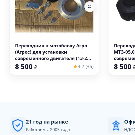
В корзину
Переходник к мотоблоку Агро
Переход
(Агрос) для установки
МТЗ-05,0
современного двигателя (13-20
современ
лс)
лс)
8 500
8 500
★
4.7 (36)
₽
21 год на рынке
Офи
Работаем с 2005 года
НДС 