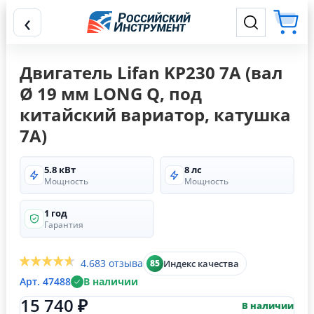
‹
Двигатель Lifan KP230 7А (вал
Ø 19 мм LONG Q, под
китайский вариатор, катушка
7А)
5.8 кВт
8 лс
Мощность
Мощность
1 год
Гарантия
4.6
83 отзыва
Индекс качества
85
Арт. 47488
В наличии
15 740 ₽
В наличии