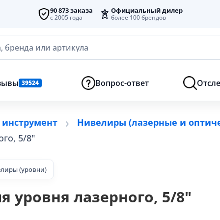
90 873 заказа
Официальный дилер
с 2005 года
более 100 брендов
, бренда или артикула
зывы
Вопрос-ответ
Отсле
39524
 инструмент
Нивелиры (лазерные и оптиче
го, 5/8"
лиры (уровни)
ля уровня лазерного, 5/8"