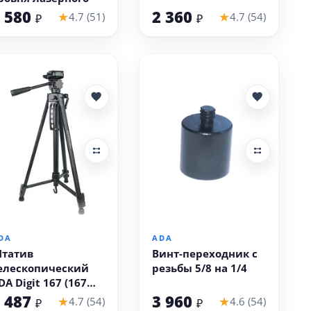
 580
2 360
★
★
4.7 (51)
4.7 (54)
₽
₽
В корзину
В корзину
DA
ADA
татив
Винт-переходник с
елескопический
резьбы 5/8 на 1/4
DA Digit 167 (167
м, резьба 1/4
 487
3 960
★
★
4.7 (54)
4.6 (54)
₽
₽