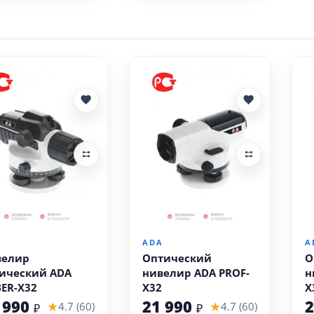
В корзину
В корзину
A
ADA
A
велир
Оптический
О
ический ADA
нивелир ADA PROF-
н
ER-X32
X32
X
п
 990
21 990
2
★
★
4.7 (60)
4.7 (60)
₽
₽