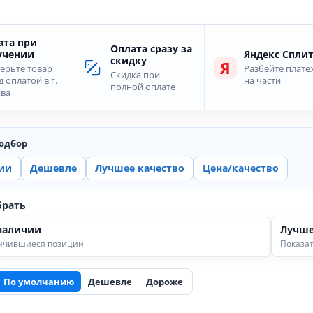
ата при
Оплата сразу за
учении
Яндекс Спли
скидку
Я
ерьте товар
Разбейте плате
Скидка при
 оплатой в г.
на части
полной оплате
ва
одбор
ии
Дешевле
Лучшее качество
Цена/качество
брать
наличии
Лучше
ончившиеся позиции
Показат
По умолчанию
Дешевле
Дороже