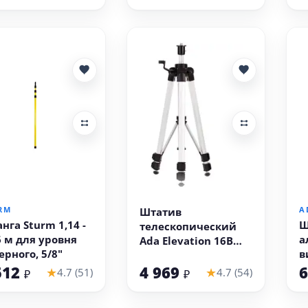
йма)
д
В корзину
В корзину
RM
A
Штатив
нга Sturm 1,14 -
Ш
телескопический
6 м для уровня
а
Ada Elevation 16B
ерного, 5/8"
в
(153 см, резьба 5/8
(
512
4 969
6
дюйма)
★
★
4.7 (51)
4.7 (54)
₽
₽