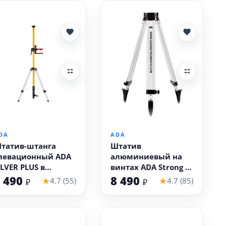
В корзину
В корзину
DA
ADA
татив-штанга
Штатив
левационный ADA
алюминиевый на
ILVER PLUS в
винтах ADA Strong S
омплекте с
(резьба 5/8 дюйма)
 490
8 490
★
★
4.7 (55)
4.7 (85)
₽
₽
реногой (3.6 м,
езьба 1/4 и 5/8
юймов)