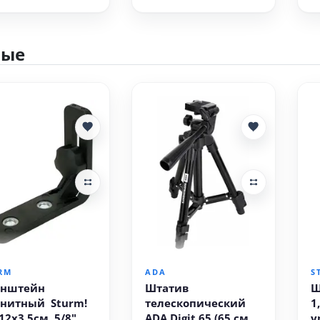
ные
В корзину
В корзину
RM
ADA
S
онштейн
Штатив
Ш
нитный Sturm!
телескопический
1
12x3,5см, 5/8"
ADA Digit 65 (65 см,
у