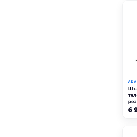
AD
Шт
тел
рез
ADA
6 
см,
дю