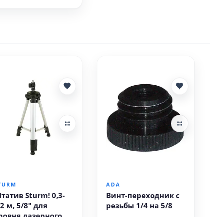
В корзину
В корзину
TURM
ADA
татив Sturm! 0,3-
Винт-переходник с
,2 м, 5/8" для
резьбы 1/4 на 5/8
ровня лазерного