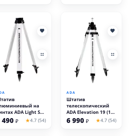
юйма)
В корзину
В корзину
DA
ADA
татив
Штатив
люминиевый на
телескопический
интах ADA Light S
ADA Elevation 19 (185
резьба 5/8 дюйма)
см, резьба 5/8
 490
6 990
★
★
4.7 (54)
4.7 (54)
₽
₽
дюймов)