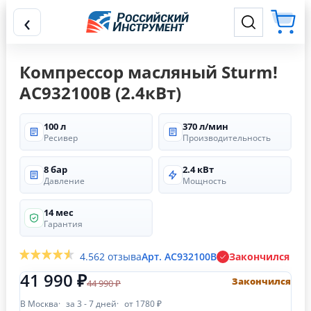
‹
Компрессор масляный Sturm!
AC932100B (2.4кВт)
100 л
370 л/мин
Ресивер
Производительность
8 бар
2.4 кВт
Давление
Мощность
14 мес
Гарантия
4.5
62 отзыва
Арт. AC932100B
Закончился
41 990 ₽
Закончился
44 990 ₽
В Москва
за 3 - 7 дней
от 1780 ₽