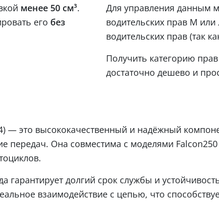
овкой
менее 50 см³
.
Для управления данным м
ировать его
без
водительских прав М или 
водительских прав (так ка
Получить категорию прав 
достаточно дешево и прос
2х34) — это высококачественный и надёжный компон
 передач. Она совместима с моделями Falcon250 и 
тоциклов.
а гарантирует долгий срок службы и устойчивость
деальное взаимодействие с цепью, что способств