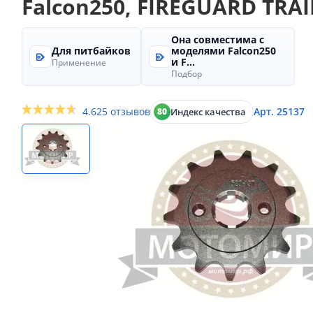
Falcon250, FIREGUARD TRAIL
Она совместима с
Для питбайков
моделями Falcon250
и F...
Применение
Подбор
4.6
25 отзывов
Арт. 25137
Индекс качества
80