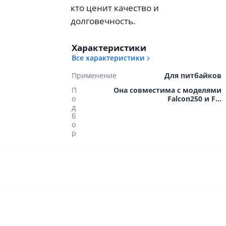
кто ценит качество и
долговечность.
Характеристики
Все характеристики
Применение
Для питбайков
П
Она совместима с моделями
о
Falcon250 и F...
д
б
о
р