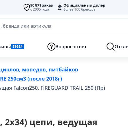
90 871 заказ
Официальный дилер
с 2005 года
более 100 брендов
, бренда или артикула
зывы
Вопрос-ответ
Отсле
39524
циклов, мопедов, питбайков
E 250см3 (после 2018г)
едущая Falcon250, FIREGUARD TRAIL 250 (Пр)
20, 2х34) цепи, ведущая