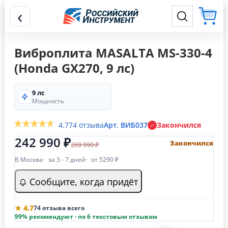
‹
Виброплита MASALTA MS-330-4
(Honda GX270, 9 лс)
9 лс
Мощность
4.7
74 отзыва
Арт. ВИБ037
Закончился
242 990 ₽
Закончился
269 990 ₽
В Москва
за 3 - 7 дней
от 5290 ₽
Сообщите, когда придёт
★ 4.7
74 отзыва всего
99% рекомендуют · по 6 текстовым отзывам