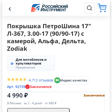
‹
Покрышка ПетроШина 17"
Л-367, 3.00-17 (90/90-17) с
камерой, Альфа, Дельта,
Zodiak
Для мотоблоков и
культиваторов
Применение
4.7
12 отзывов
Индекс качества
80
Арт. 92739
Закончился
4 990 ₽
Закончился
В Москва
за 2 - 4 дней
от 680 ₽