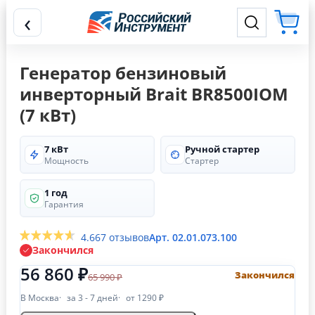
‹
Генератор бензиновый
инверторный Brait BR8500IOM
(7 кВт)
7 кВт
Ручной стартер
Мощность
Стартер
1 год
Гарантия
4.6
67 отзывов
Арт. 02.01.073.100
Закончился
56 860 ₽
Закончился
65 990 ₽
В Москва
за 3 - 7 дней
от 1290 ₽