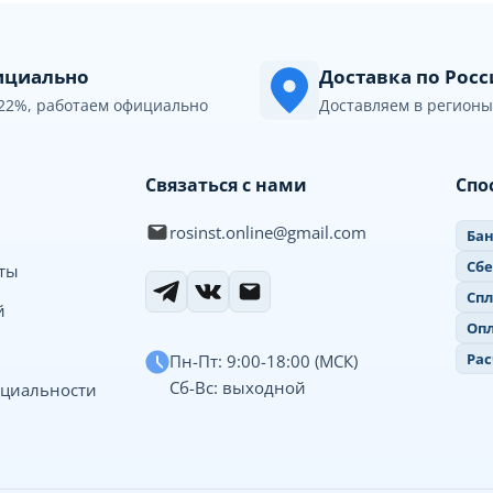
циально
Доставка по Рос
22%, работаем официально
Доставляем в регионы
Связаться с нами
Спо
rosinst.online@gmail.com
Бан
Сб
иты
Спл
й
Опл
Рас
Пн-Пт: 9:00-18:00 (МСК)
Сб-Вс: выходной
циальности