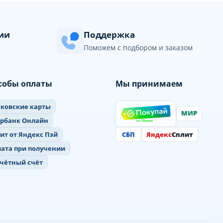
сии
Поддержка
Поможем с подбором и заказом
собы оплаты
Мы принимаем
ковские карты
МИР
ербанк Онлайн
СБП
Яндекс
Сплит
ит от Яндекс Пэй
ата при получении
чётный счёт