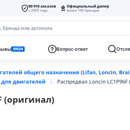
90 910 заказов
Официальный дилер
с 2005 года
более 100 брендов
, бренда или артикула
зывы
Вопрос-ответ
Отсле
39524
ателей общего назначения (Lifan, Loncin, Brai
 для двигателей
Распредвал Loncin LC1P96F 
F (оригинал)