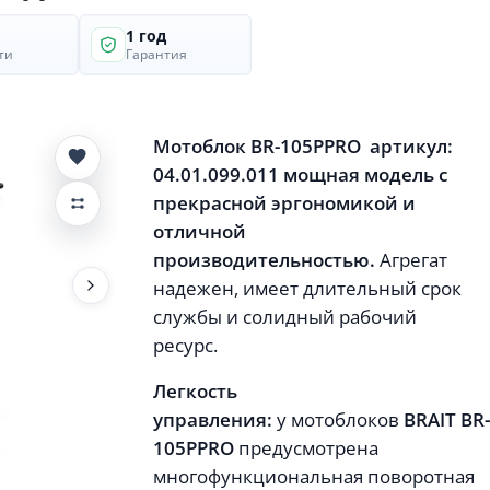
1 год
ти
Гарантия
Мотоблок BR-105Р
PRO
артикул:
04.01.099.011 мощная модель с
прекрасной эргономикой и
отличной
производительностью.
Агрегат
надежен, имеет длительный срок
службы и солидный рабочий
ресурс.
Легкость
управления:
у мотоблоков
BRAIT BR
105
Р
PRO
предусмотрена
многофункциональная поворотная