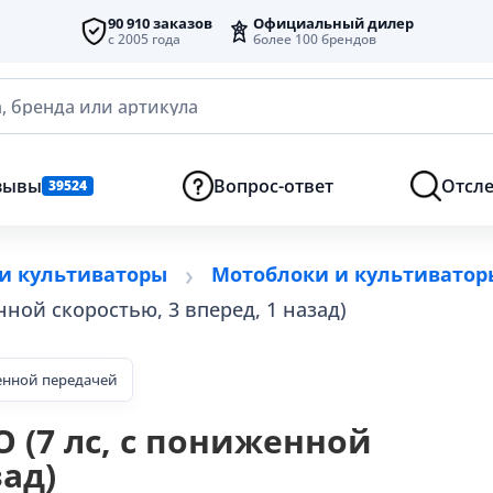
90 910 заказов
Официальный дилер
с 2005 года
более 100 брендов
, бренда или артикула
зывы
Вопрос-ответ
Отсле
39524
и культиваторы
Мотоблоки и культиваторы
нной скоростью, 3 вперед, 1 назад)
енной передачей
O (7 лс, с пониженной
зад)