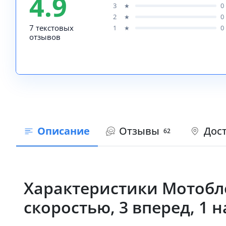
4.9
3
0
★
2
0
★
7 текстовых
1
0
★
отзывов
Описание
Отзывы
Дост
62
Характеристики Мотобло
скоростью, 3 вперед, 1 н