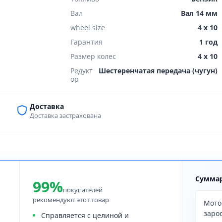
Вал
Вал 14 мм
wheel size
4 х 10
Гарантия
1 год
Размер колес
4 х 10
Редукт
Шестеренчатая передача (чугун)
ор
Доставка
Доставка застрахована
Суммар
99%
покупателей
рекомендуют этот товар
Мото
заро
Справляется с целиной и