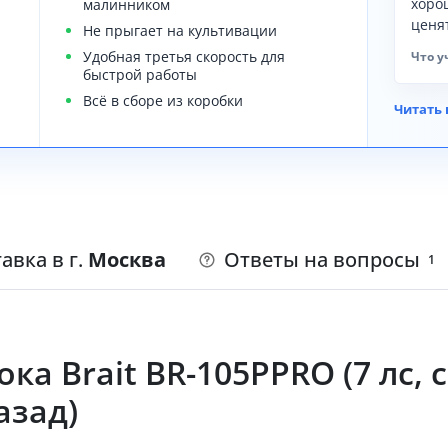
хоро
малинником
ценя
Не прыгает на культивации
Удобная третья скорость для
Что у
быстрой работы
Всё в сборе из коробки
Читать 
авка в г.
Москва
Ответы на вопросы
1
ка Brait BR-105PPRO (7 лс,
азад)