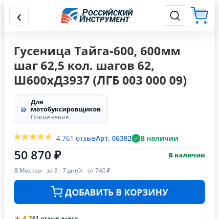
‹
Гусеница Тайга-600, 600мм
шаг 62,5 кол. шагов 62,
Ш600хД3937 (ЛГБ 003 000 09)
Для
мотобуксировщиков
Применение
4.7
61 отзыв
Арт. 06382
В наличии
50 870 ₽
В наличии
В Москва
за 3 - 7 дней
от 740 ₽
ДОБАВИТЬ В КОРЗИНУ
★ 4.7
61 отзыв всего