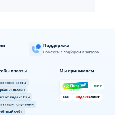
сии
Поддержка
Поможем с подбором и заказом
собы оплаты
Мы принимаем
ковские карты
МИР
ербанк Онлайн
СБП
Яндекс
Сплит
ит от Яндекс Пэй
ата при получении
чётный счёт