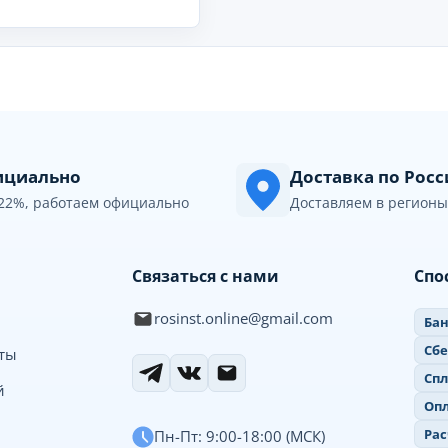
циально
Доставка по Рос
22%, работаем официально
Доставляем в регионы
Связаться с нами
Спо
rosinst.online@gmail.com
Бан
Сб
иты
Спл
й
Опл
Рас
Пн-Пт: 9:00-18:00 (МСК)