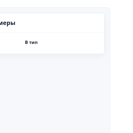
змеры
B тип