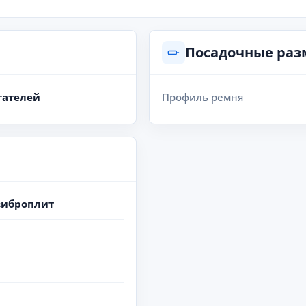
Посадочные ра
гателей
Профиль ремня
виброплит