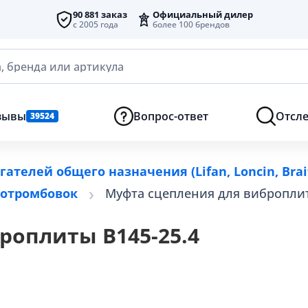
90 881 заказ
Официальный дилер
с 2005 года
более 100 брендов
, бренда или артикула
зывы
Вопрос-ответ
Отсле
39524
ателей общего назначения (Lifan, Loncin, Brai
ротромбовок
Муфта сцепления для виброплит
роплиты В145-25.4