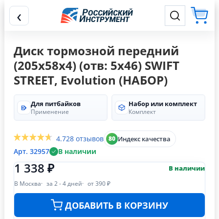
‹
Диск тормозной передний
(205х58х4) (отв: 5х46) SWIFT
STREET, Evolution (НАБОР)
Для питбайков
Набор или комплект
Применение
Комплект
4.7
28 отзывов
Индекс качества
80
Арт. 32957
В наличии
1 338 ₽
В наличии
В Москва
за 2 - 4 дней
от 390 ₽
ДОБАВИТЬ В КОРЗИНУ