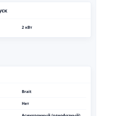
уск
2 кВт
Brait
Нет
Асинхронный (однофазный)