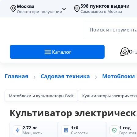
598 пунктов выдачи
Москва
Самовывоз в Москва
Оплата при получении
Поиск инструмента
От
Каталог
Главная
Садовая техника
Мотоблоки 
Мотоблоки и культиваторы Brait
Культиваторы электрическ
Культиватор электрический
2.72 лс
1+0
1 год
Мощность
Скорости
Гарантия