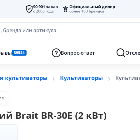
90 901 заказ
Официальный дилер
с 2005 года
более 100 брендов
, бренда или артикула
зывы
Вопрос-ответ
Отсле
39524
и культиваторы
Культиваторы
Культива
ие
 Brait BR-30E (2 кВт)