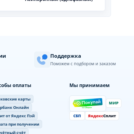
сии
Поддержка
Поможем с подбором и заказом
собы оплаты
Мы принимаем
ковские карты
МИР
ербанк Онлайн
СБП
Яндекс
Сплит
ит от Яндекс Пэй
ата при получении
чётный счёт