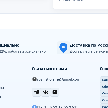
циально
Доставка по Рос
22%, работаем официально
Доставляем в регионы
Связаться с нами
Спо
rosinst.online@gmail.com
Бан
Сб
иты
Спл
й
Опл
Рас
Пн-Пт: 9:00-18:00 (МСК)