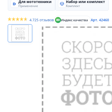
Для мототехники
Набор или комплект
Применение
Комплект
4.7
25 отзывов
Арт. 42460
Индекс качества
80