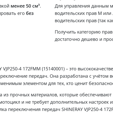
овкой
менее 50 см³
.
Для управления данным м
ировать его
без
водительских прав М или 
водительских прав (так ка
Получить категорию прав 
достаточно дешево и прос
 VJP250-4 172FMM (15140001) – это высококачеств
реключение передач. Она разработана с учётом в
аменимым элементом для тех, кто ценит безопасно
а из прочных материалов, которые обеспечивают 
 мотоцикл и не требует дополнительных настроек 
лка переключения передач SHINERAY VJP250-4 172