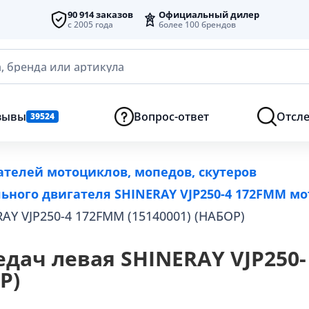
90 914 заказов
Официальный дилер
с 2005 года
более 100 брендов
, бренда или артикула
зывы
Вопрос-ответ
Отсле
39524
ателей мотоциклов, мопедов, скутеров
ьного двигателя SHINERAY VJP250-4 172FMM мо
AY VJP250-4 172FMM (15140001) (НАБОР)
дач левая SHINERAY VJP250-
Р)