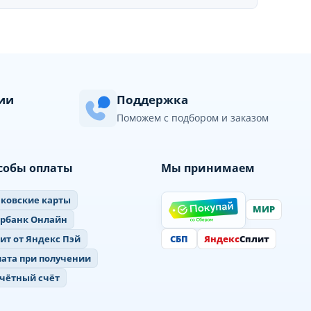
сии
Поддержка
Поможем с подбором и заказом
собы оплаты
Мы принимаем
ковские карты
МИР
ербанк Онлайн
СБП
Яндекс
Сплит
ит от Яндекс Пэй
ата при получении
чётный счёт