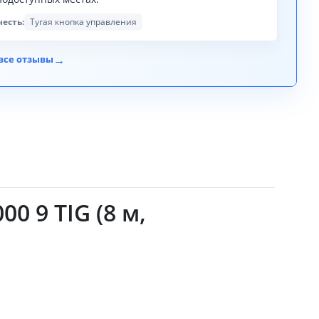
честь:
Тугая кнопка управления
→
все отзывы
0 9 TIG (8 м,