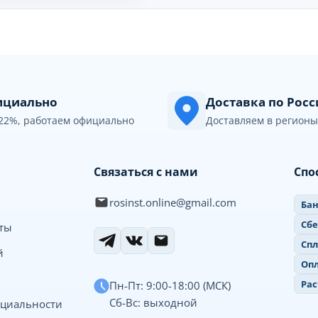
циально
Доставка по Рос
22%, работаем официально
Доставляем в регионы
Связаться с нами
Спо
rosinst.online@gmail.com
Бан
Сб
иты
Спл
й
Опл
Рас
Пн-Пт: 9:00-18:00 (МСК)
Сб-Вс: выходной
циальности