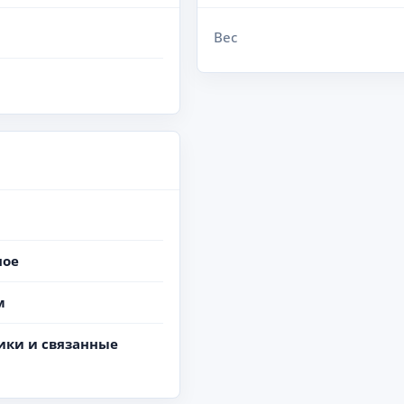
Вес
ное
м
ики и связанные