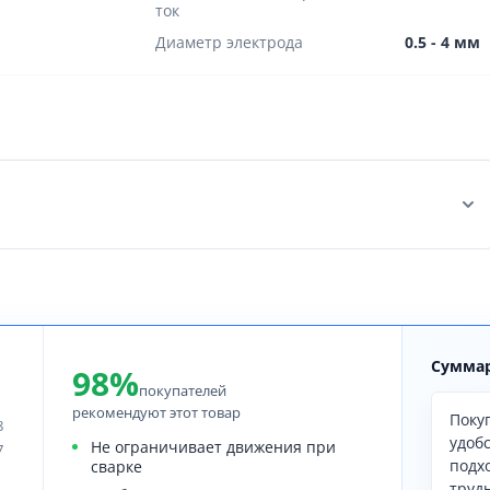
ток
Диаметр электрода
0.5 - 4 мм
Суммар
98%
покупателей
рекомендуют этот товар
Поку
8
удоб
Не ограничивает движения при
7
подх
сварке
труд