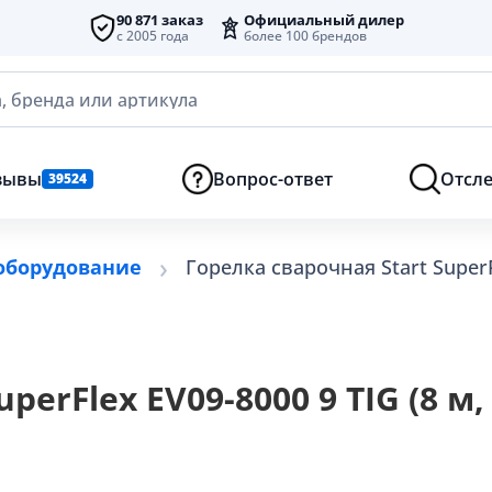
90 871 заказ
Официальный дилер
с 2005 года
более 100 брендов
, бренда или артикула
зывы
Вопрос-ответ
Отсле
39524
оборудование
Горелка сварочная Start SuperF
perFlex EV09-8000 9 TIG (8 м,