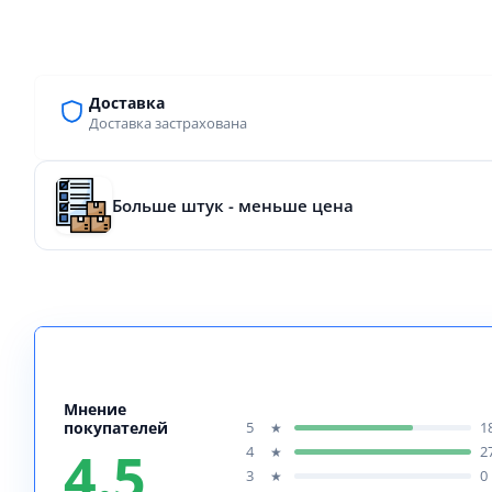
Доставка
Доставка застрахована
Больше штук - меньше цена
Мнение
покупателей
5
1
★
4.5
4
2
★
3
0
★