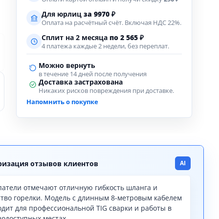
Для юрлиц
за
9970
₽
Оплата на расчётный счёт. Включая НДС 22%.
Сплит на 2 месяца
по 2 565 ₽
4 платежа каждые 2 недели, без переплат.
Можно вернуть
в течение 14 дней после получения
Доставка застрахована
Никаких рисков повреждения при доставке.
Напомнить о покупке
изация отзывов клиентов
AI
патели отмечают отличную гибкость шланга и
ство горелки. Модель с длинным 8-метровым кабелем
одит для профессиональной TIG сварки и работы в
нодоступных местах.