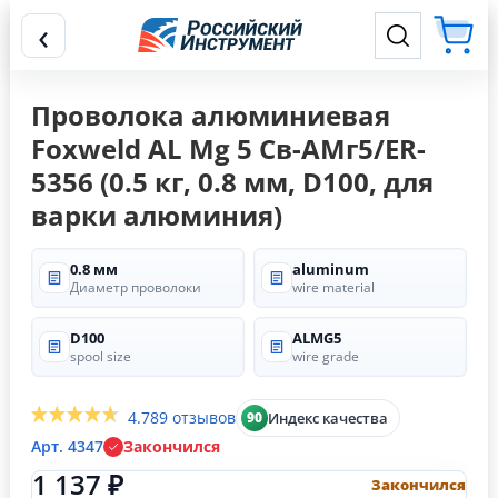
‹
Проволока алюминиевая
Foxweld AL Mg 5 Св-АМг5/ER-
5356 (0.5 кг, 0.8 мм, D100, для
варки алюминия)
0.8 мм
aluminum
Диаметр проволоки
wire material
D100
ALMG5
spool size
wire grade
4.7
89 отзывов
Индекс качества
90
Арт. 4347
Закончился
1 137 ₽
Закончился