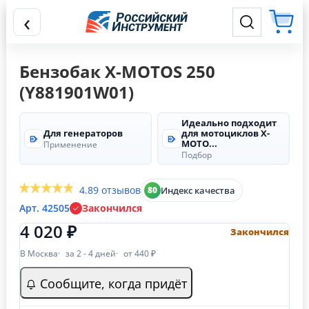
‹
Бензобак X-MOTOS 250
(Y881901W01)
Идеально подходит
Для генераторов
для мотоциклов X-
MOTO...
Применение
Подбор
4.8
9 отзывов
Индекс качества
80
Арт. 42505
Закончился
4 020 ₽
Закончился
В Москва
за 2 - 4 дней
от 440 ₽
Сообщите, когда придёт