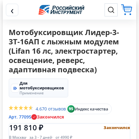
‹
Мотобуксировщик Лидер-3-
3Т-16АП с лыжным модулем
(Lifan 16 лc, электростартер,
освещение, реверс,
адаптивная подвеска)
Для
мотобуксировщиков
Применение
4.6
70 отзывов
Индекс качества
95
Арт. 77095
Закончился
191 810 ₽
Закончился
В Москва
за 3 - 7 дней
от 4990 ₽