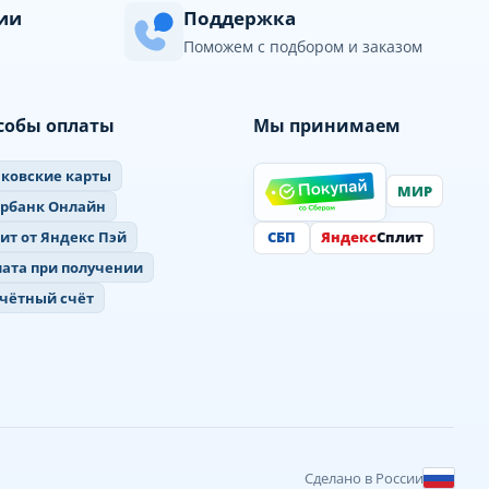
сии
Поддержка
Поможем с подбором и заказом
собы оплаты
Мы принимаем
ковские карты
МИР
ербанк Онлайн
СБП
Яндекс
Сплит
ит от Яндекс Пэй
ата при получении
чётный счёт
Сделано в России