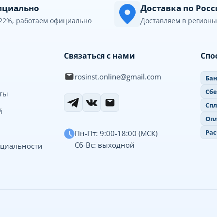
циально
Доставка по Рос
22%, работаем официально
Доставляем в регионы
Связаться с нами
Спо
rosinst.online@gmail.com
Бан
Сб
иты
Спл
й
Опл
Рас
Пн-Пт: 9:00-18:00 (МСК)
Сб-Вс: выходной
циальности