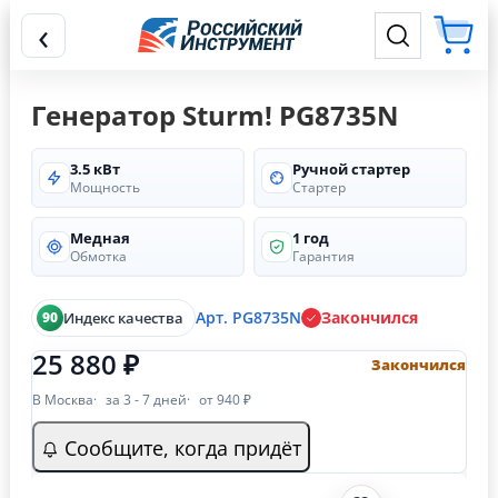
‹
Генератор Sturm! PG8735N
3.5 кВт
Ручной стартер
Мощность
Стартер
Медная
1 год
Обмотка
Гарантия
Арт. PG8735N
Закончился
Индекс качества
90
25 880 ₽
Закончился
В Москва
за 3 - 7 дней
от 940 ₽
Сообщите, когда придёт