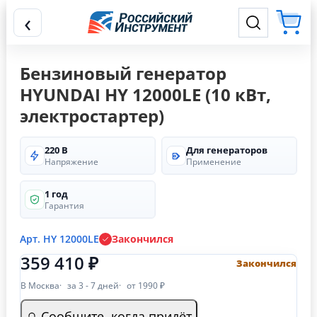
‹
Бензиновый генератор
HYUNDAI HY 12000LE (10 кВт,
электростартер)
220 В
Для генераторов
Напряжение
Применение
1 год
Гарантия
Арт. HY 12000LE
Закончился
359 410 ₽
Закончился
В Москва
за 3 - 7 дней
от 1990 ₽
Сообщите, когда придёт