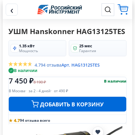
‹
УШМ Hanskonner HAG13125TES
1.35 кВт
25 мес
Мощность
Гарантия
4.7
94 отзыва
Арт. HAG13125TES
В наличии
7 450 ₽
В наличии
8 190 ₽
В Москва
за 2 - 4 дней
от 490 ₽
ДОБАВИТЬ В КОРЗИНУ
★ 4.7
94 отзыва всего