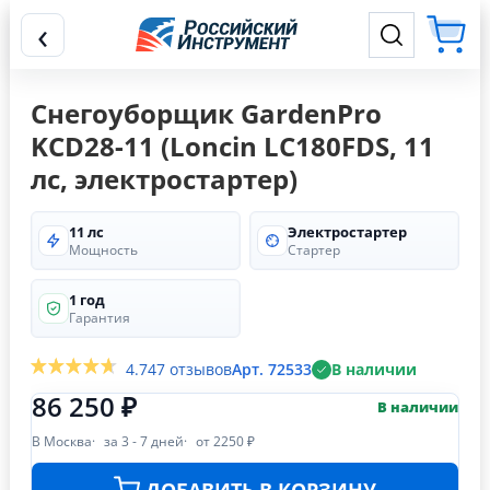
‹
Снегоуборщик GardenPro
KCD28-11 (Loncin LC180FDS, 11
лс, электростартер)
11 лс
Электростартер
Мощность
Стартер
1 год
Гарантия
4.7
47 отзывов
Арт. 72533
В наличии
86 250 ₽
В наличии
В Москва
за 3 - 7 дней
от 2250 ₽
ДОБАВИТЬ В КОРЗИНУ