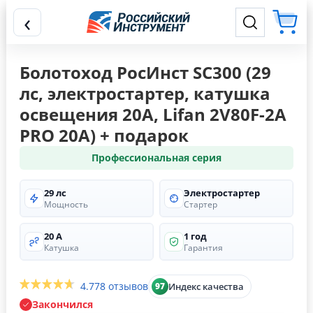
‹
Болотоход РосИнст SC300 (29
лс, электростартер, катушка
освещения 20А, Lifan 2V80F-2A
PRO 20А) + подарок
Профессиональная серия
29 лс
Электростартер
Мощность
Стартер
20 А
1 год
Катушка
Гарантия
4.7
78 отзывов
Индекс качества
97
Закончился