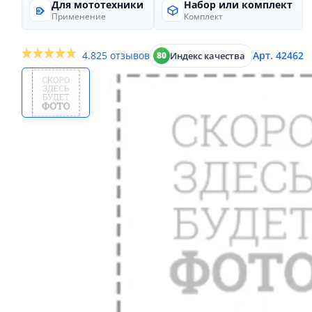
Для мототехники
Набор или комплект
Применение
Комплект
4.8
25 отзывов
Арт. 42462
Индекс качества
80