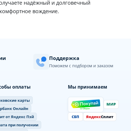
получаете надёжный и долговечный
 комфортное вождение.
сии
Поддержка
Поможем с подбором и заказом
собы оплаты
Мы принимаем
ковские карты
МИР
ербанк Онлайн
СБП
Яндекс
Сплит
ит от Яндекс Пэй
ата при получении