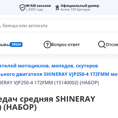
90 928 заказов
Официальный дилер
с 2005 года
более 100 брендов
, бренда или артикула
зывы
Вопрос-ответ
Отсле
39524
ателей мотоциклов, мопедов, скутеров
ьного двигателя SHINERAY VJP250-4 172FMM мо
ERAY VJP250-4 172FMM (15140002) (НАБОР)
дач средняя SHINERAY
) (НАБОР)