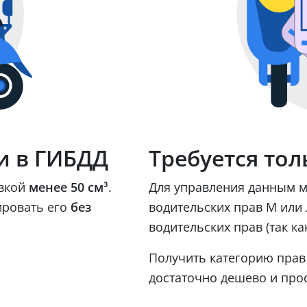
и в ГИБДД
Требуется тол
овкой
менее 50 см³
.
Для управления данным м
ировать его
без
водительских прав М или 
водительских прав (так ка
Получить категорию прав 
достаточно дешево и прос