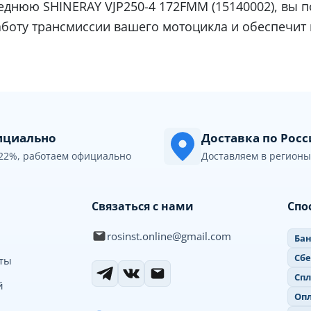
еднюю SHINERAY VJP250-4 172FMM (15140002), вы 
аботу трансмиссии вашего мотоцикла и обеспечит
циально
Доставка по Рос
22%, работаем официально
Доставляем в регионы
Связаться с нами
Спо
rosinst.online@gmail.com
Бан
Сб
иты
Спл
й
Опл