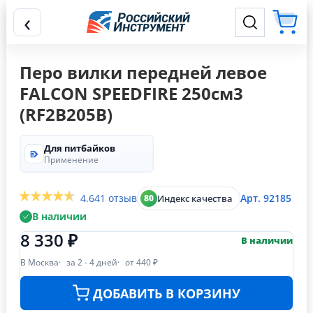
‹
Перо вилки передней левое
FALCON SPEEDFIRE 250см3
(RF2B205B)
Для питбайков
Применение
4.6
41 отзыв
Арт. 92185
Индекс качества
80
В наличии
8 330 ₽
В наличии
В Москва
за 2 - 4 дней
от 440 ₽
ДОБАВИТЬ В КОРЗИНУ