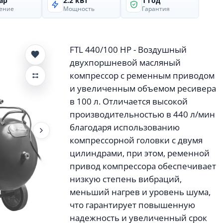
ар
2.2 кВт
1 год
ение
Мощность
Гарантия
FTL 440/100 HP - Воздушный
двухпоршневой масляный
компрессор с ременным приводом
и увеличенным объемом ресивера
в 100 л. Отличается высокой
производительностью в 440 л/мин
благодаря использованию
компрессорной головки с двумя
цилиндрами, при этом, ременной
привод компрессора обеспечивает
низкую степень вибраций,
меньший нагрев и уровень шума,
что гарантирует повышенную
надежность и увеличенный срок