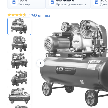
100 л
440 л/мин
10 б
Ресивер
Производительность
Давл
4.7
62 отзыва