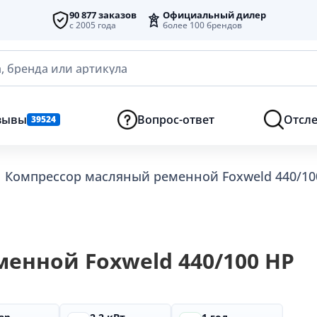
90 877 заказов
Официальный дилер
с 2005 года
более 100 брендов
, бренда или артикула
зывы
Вопрос-ответ
Отсле
39524
Компрессор масляный ременной Foxweld 440/100 
енной Foxweld 440/100 HP