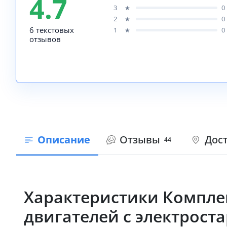
4.7
3
0
★
2
0
★
6 текстовых
1
0
★
отзывов
Описание
Отзывы
Дост
44
Характеристики Компле
двигателей с электростар