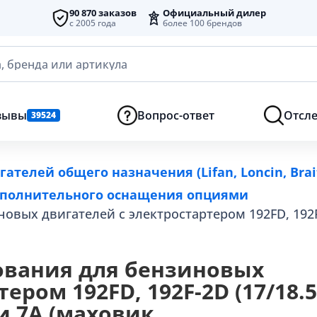
90 870 заказов
Официальный дилер
с 2005 года
более 100 брендов
, бренда или артикула
зывы
Вопрос-ответ
Отсле
39524
ателей общего назначения (Lifan, Loncin, Brai
ополнительного оснащения опциями
вых двигателей с электростартером 192FD, 192F-
ования для бензиновых
ером 192FD, 192F-2D (17/18.5
и 7А (маховик,