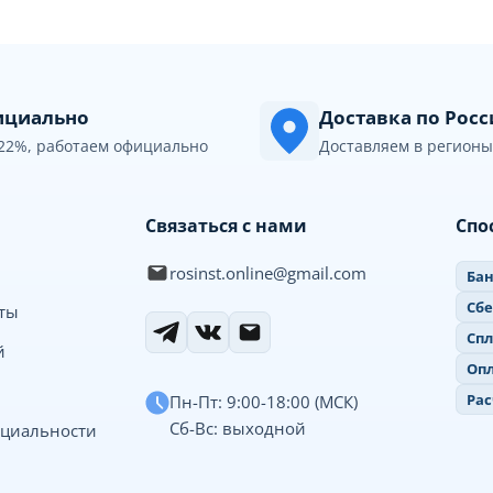
циально
Доставка по Рос
22%, работаем официально
Доставляем в регионы
Связаться с нами
Спо
rosinst.online@gmail.com
Бан
Сб
иты
Спл
й
Опл
Рас
Пн-Пт: 9:00-18:00 (МСК)
Сб-Вс: выходной
циальности