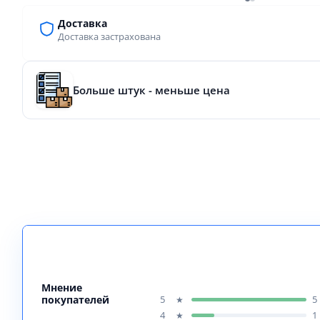
Доставка
Доставка застрахована
Больше штук - меньше цена
Мнение
покупателей
5
5
★
4
1
★