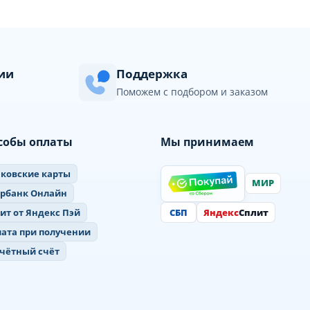
сии
Поддержка
Поможем с подбором и заказом
собы оплаты
Мы принимаем
ковские карты
МИР
ербанк Онлайн
СБП
Яндекс
Сплит
ит от Яндекс Пэй
ата при получении
чётный счёт