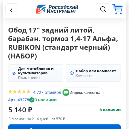
‹
Обод 17" задний литой,
барабан. тормоз 1,4-17 Альфа,
RUBIKON (стандарт черный)
(НАБОР)
Для мотоблоков и
Набор или комплект
культиваторов
Комплект
Применение
4.7
27 отзывов
Индекс качества
80
Арт. 43278
В наличии
5 140 ₽
В наличии
В Москва
за 2 - 4 дней
от 570 ₽