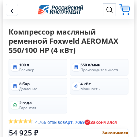
‹
Компрессор масляный
ременной Foxweld AEROMAX
550/100 HP (4 кВт)
100 л
550 л/мин
Ресивер
Производительность
8 бар
4 кВт
Давление
Мощность
2 года
Гарантия
4.7
66 отзывов
Арт. 7069
Закончился
54 925 ₽
Закончился