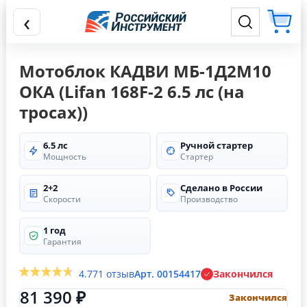
‹
Мотоблок КАДВИ МБ-1Д2М10
ОКА (Lifan 168F-2 6.5 лс (на
тросах))
6.5 лс
Ручной стартер
Мощность
Стартер
2+2
Сделано в России
Скорости
Производство
1 год
Гарантия
4.7
71 отзыв
Арт. 00154417
Закончился
81 390 ₽
Закончился